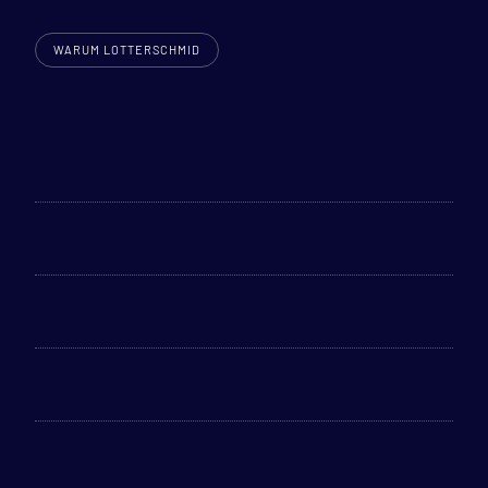
WARUM LOTTERSCHMID
Unfallgutachten
Unabhängig erstelltes Gutachten
Zur fiktiven Abrechnung oder
Reparaturdurchführung
Innerhalb von 24 h bei Ihnen
Direkte Abwicklung mit Versicherung /
Anwalt möglich
MEHR ERFAHREN