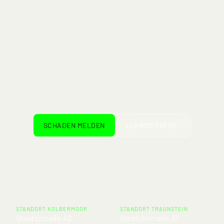
KONTAKT
Jetzt Gutachten
anfordern
SCHADEN MELDEN
+49 8031 293 88
STANDORT KOLBERMOOR
STANDORT TRAUNSTEIN
Staatsstraße 42
Gmelchstraße 37