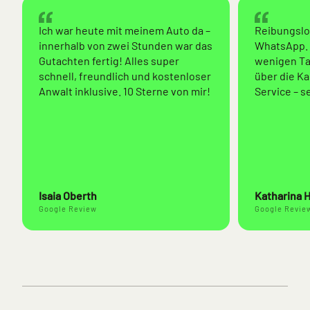
Ich war heute mit meinem Auto da –
Reibungslo
innerhalb von zwei Stunden war das
WhatsApp. 
Gutachten fertig! Alles super
wenigen Tag
schnell, freundlich und kostenloser
über die K
Anwalt inklusive. 10 Sterne von mir!
Service – s
Isaia Oberth
Katharina 
Google Review
Google Revie