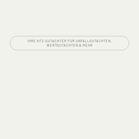
IHRE KFZ-GUTACHTER FÜR UNFALLGUTACHTEN,
WERTGUTACHTEN & MEHR